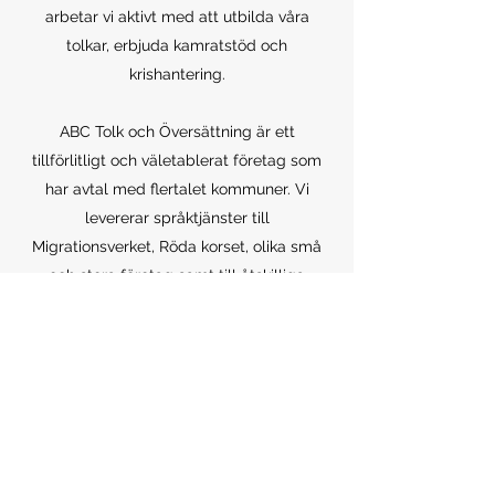
arbetar vi aktivt med att utbilda våra
tolkar, erbjuda kamratstöd och
krishantering.
ABC Tolk och Översättning är ett
tillförlitligt och väletablerat företag som
har avtal med flertalet kommuner. Vi
levererar språktjänster till
Migrationsverket, Röda korset, olika små
och stora företag samt till åtskilliga
advokatkontor i hela landet. Dagligen
levererar vi hundratals tolkuppdrag på
olika språk, från vanligare språk som
arabiska, kurdiska och persiska till de mer
sällsynta språken som kirundi, swahili,
mongoliska o.s.v.
Miljöpolicy